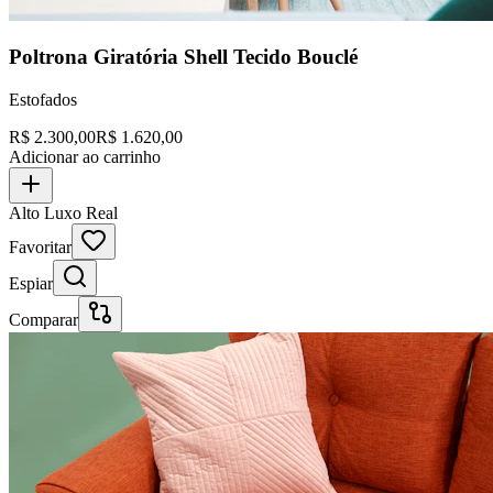
Poltrona Giratória Shell Tecido Bouclé
Estofados
R$
2.300,00
R$
1.620,00
Adicionar ao carrinho
Alto Luxo Real
Favoritar
Espiar
Comparar