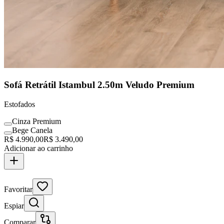
Sofá Retrátil Istambul 2.50m Veludo Premium
Estofados
Cinza Premium
Bege Canela
R$
4.990,00
R$
3.490,00
Adicionar ao carrinho
Clássico Assinado
Favoritar
Espiar
Comparar