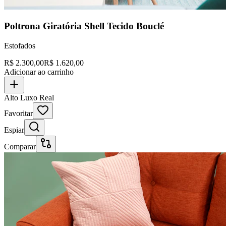
Poltrona Giratória Shell Tecido Bouclé
Estofados
R$
2.300,00
R$
1.620,00
Adicionar ao carrinho
Alto Luxo Real
Favoritar
Espiar
Comparar