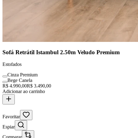
Sofá Retrátil Istambul 2.50m Veludo Premium
Estofados
Cinza Premium
Bege Canela
R$
4.990,00
R$
3.490,00
Adicionar ao carrinho
Clássico Assinado
Favoritar
Espiar
Comparar