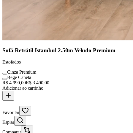
Sofá Retrátil Istambul 2.50m Veludo Premium
Estofados
Cinza Premium
Bege Canela
R$
4.990,00
R$
3.490,00
Adicionar ao carrinho
Clássico Assinado
Favoritar
Espiar
Comparar