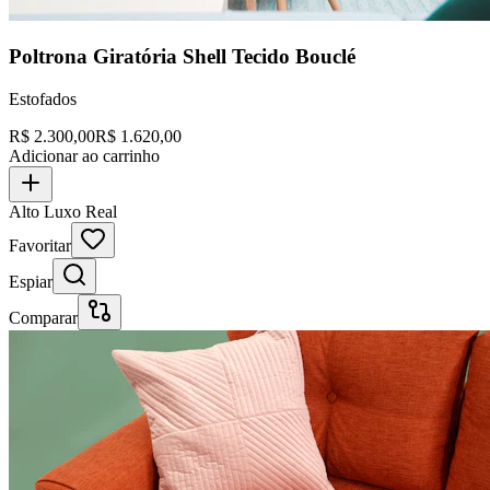
Poltrona Giratória Shell Tecido Bouclé
Estofados
R$
2.300,00
R$
1.620,00
Adicionar ao carrinho
Alto Luxo Real
Favoritar
Espiar
Comparar