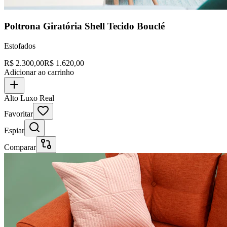
Poltrona Giratória Shell Tecido Bouclé
Estofados
R$
2.300,00
R$
1.620,00
Adicionar ao carrinho
Alto Luxo Real
Favoritar
Espiar
Comparar