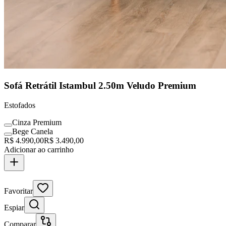
Sofá Retrátil Istambul 2.50m Veludo Premium
Estofados
Cinza Premium
Bege Canela
R$
4.990,00
R$
3.490,00
Adicionar ao carrinho
Clássico Assinado
Favoritar
Espiar
Comparar