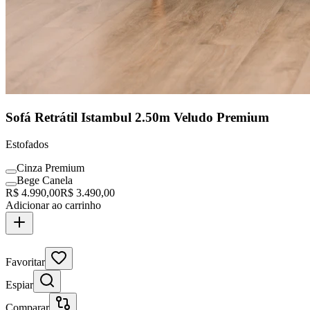
Sofá Retrátil Istambul 2.50m Veludo Premium
Estofados
Cinza Premium
Bege Canela
R$
4.990,00
R$
3.490,00
Adicionar ao carrinho
Clássico Assinado
Favoritar
Espiar
Comparar