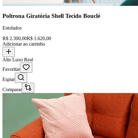
Poltrona Giratória Shell Tecido Bouclé
Estofados
R$
2.300,00
R$
1.620,00
Adicionar ao carrinho
Alto Luxo Real
Favoritar
Espiar
Comparar